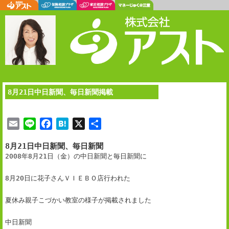
8月21日中日新聞、毎日新聞掲載
E
L
F
H
X
共
m
i
a
a
有
8月21日中日新聞、毎日新聞
a
n
c
t
2008年8月21日（金）の中日新聞と毎日新聞に
i
e
e
e
l
b
n
8月20日に花子さんＶＩＥＢＯ店行われた
o
a
o
夏休み親子こづかい教室の様子が掲載されました
k
中日新聞