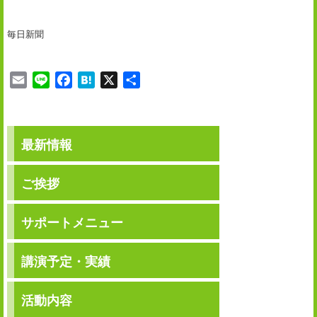
毎日新聞
E
L
F
H
X
共
m
i
a
a
有
a
n
c
t
i
e
e
e
最新情報
l
b
n
o
a
o
ご挨拶
k
サポートメニュー
講演予定・実績
活動内容