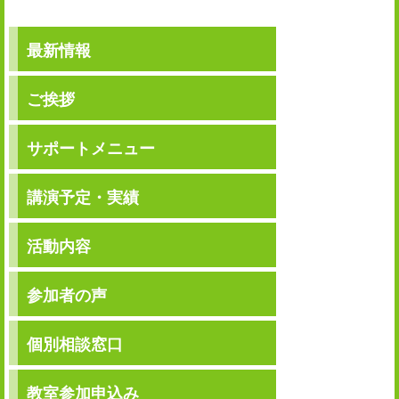
a
n
c
t
i
e
e
e
最新情報
l
b
n
o
a
o
ご挨拶
k
サポートメニュー
講演予定・実績
活動内容
参加者の声
個別相談窓口
教室参加申込み