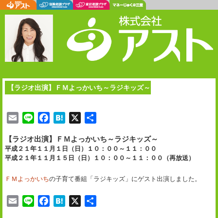
【ラジオ出演】ＦＭよっかいち～ラジキッズ～
E
L
F
H
X
共
m
i
a
a
有
【ラジオ出演】ＦＭよっかいち～ラジキッズ～
a
n
c
t
平成２１年１１月１日（日）１０：００～１１：００
i
e
e
e
平成２１年１１月１５日（日）１０：００～１１：００（再放送）
l
b
n
o
a
ＦＭよっかいち
の子育て番組「ラジキッズ」にゲスト出演しました。
o
k
E
L
F
H
X
共
m
i
a
a
有