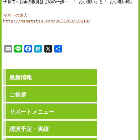
子育て～お金の教育はじめの一歩～ 「 お小遣い」と「 お小遣い帳」
マネーの達人
http://manetatsu.com/2013/03/15210/
E
L
F
H
X
共
m
i
a
a
有
a
n
c
t
i
e
e
e
最新情報
l
b
n
o
a
o
ご挨拶
k
サポートメニュー
講演予定・実績