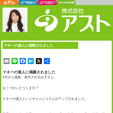
マネーの達人に掲載されました
E
L
F
H
X
共
m
i
a
a
有
マネーの達人に掲載されました
a
n
c
t
4月から進級、進学されるお子さん。
i
e
e
e
l
b
n
おこづかいどうします？
o
a
o
マネーの達人というサイトにコラムがアップされました。
k