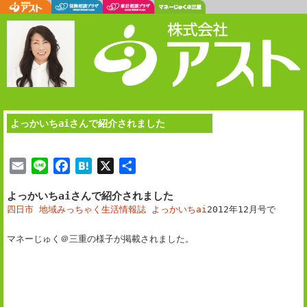
よっかいちaiさんで紹介されました
E
L
F
H
X
共
m
i
a
a
有
よっかいちaiさんで紹介されました
a
n
c
t
四日市 地域みっちゃく生活情報誌 よっかいちai
2012年12月号で
i
e
e
e
l
b
n
マネーじゅく＠三重の様子が掲載されました。
o
a
o
k