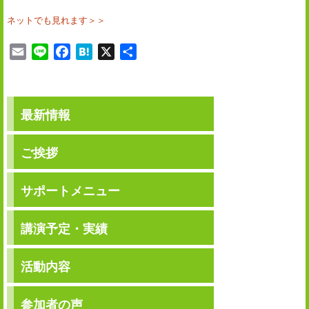
ネットでも見れます＞＞
E
L
F
H
X
共
m
i
a
a
有
a
n
c
t
i
e
e
e
最新情報
l
b
n
o
a
o
ご挨拶
k
サポートメニュー
講演予定・実績
活動内容
参加者の声