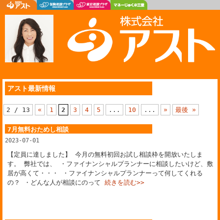
アスト最新情報
2 / 13
«
1
2
3
4
5
...
10
...
»
最後 »
7月無料おためし相談
2023-07-01
【定員に達しました】 今月の無料初回お試し相談枠を開放いたしま
す。 弊社では、 ・ファイナンシャルプランナーに相談したいけど、敷
居が高くて・・・ ・ファイナンシャルプランナーって何してくれる
の？ ・どんな人が相談にのって
続きを読む>>