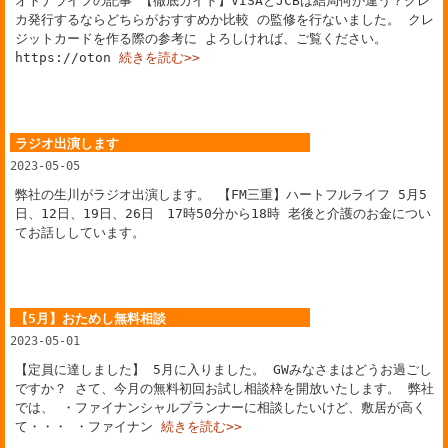
オトナライフの記事 【徹底ガイド】VISAとJCBは結局何が違う？クレ
カ発行するならどちらがおすすめか比較 の監修を行ないました。 クレ
ジットカードを作る際の参考に よろしければ、ご覧ください。
https://oton
続きを読む>>
ラジオ出演します
2023-05-05
弊社の生川がラジオ出演します。 【FM三重】ハートフルライフ 5月5
日、12日、19日、26日 17時50分から18時 老後と介護のお金につい
てお話ししています。
【5月】おためし無料相談
2023-05-01
【定員に達しました】 5月に入りました。 GWみなさまはどうお過ごし
ですか？ さて、今月の無料初回お試し相談枠を開放いたします。 弊社
では、 ・ファイナンシャルプランナーに相談したいけど、敷居が高く
て・・・ ・ファイナン
続きを読む>>