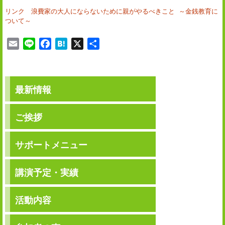
リンク 浪費家の大人にならないために親がやるべきこと ～金銭教育に
ついて～
E
L
F
H
X
共
m
i
a
a
有
a
n
c
t
i
e
e
e
最新情報
l
b
n
o
a
o
ご挨拶
k
サポートメニュー
講演予定・実績
活動内容