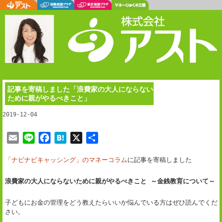
記事を寄稿しました「浪費家の大人にならない
ために親がやるべきこと」
2019-12-04
E
L
F
H
X
共
m
i
a
a
有
「ナビナビキャッシング」のマネーコラム
に記事を寄稿しました
a
n
c
t
i
e
e
e
浪費家の大人にならないために親がやるべきこと ～金銭教育について～
l
b
n
o
a
子どもにお金の管理をどう教えたらいいか悩んでいる方はぜひ読んでくだ
o
さい。
k