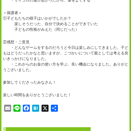
・サイコロの運が悪かったから、運をよくする
＜保護者＞
①子どもたちの様子はいかがでしたか？
楽しそうだった、自分で決めることができていた
子どもの性格がみえた（同じだった）
②感想・ご意見
・どんなゲームをするのだろうと今日は楽しみにしてきました。子ど
もはどうだったかなと思いますが、こづかいについて親としては考える良
いきっかけになりました。
・これからのお金の使い方を学ぶ、良い機会になりました。ありがと
うございました。
参加してくださったみなさん！
楽しい時間をありがとうございました！
E
L
F
H
X
共
m
i
a
a
有
a
n
c
t
i
e
e
e