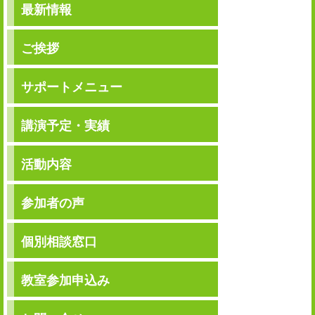
最新情報
l
b
n
o
a
o
ご挨拶
k
サポートメニュー
講演予定・実績
活動内容
参加者の声
個別相談窓口
教室参加申込み