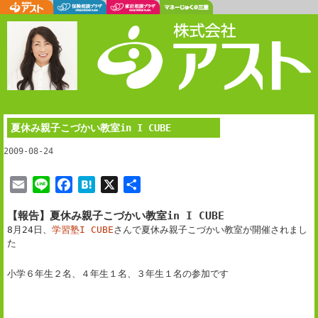
夏休み親子こづかい教室in I CUBE
2009-08-24
E
L
F
H
X
共
m
i
a
a
有
【報告】夏休み親子こづかい教室in I CUBE
a
n
c
t
8月24日、
学習塾I CUBE
さんで夏休み親子こづかい教室が開催されまし
i
e
e
e
た
l
b
n
o
a
小学６年生２名、４年生１名、３年生１名の参加です
o
k