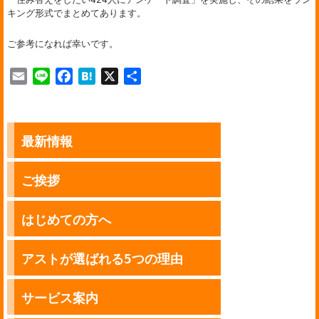
キング形式でまとめてあります。
ご参考になれば幸いです。
E
L
F
H
X
共
m
i
a
a
有
a
n
c
t
i
e
e
e
最新情報
l
b
n
o
a
o
ご挨拶
k
はじめての方へ
アストが選ばれる5つの理由
サービス案内