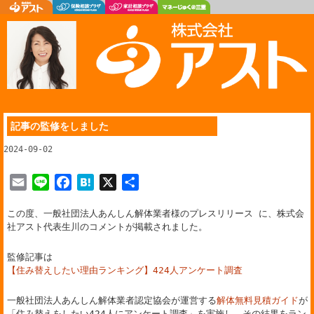
記事の監修をしました
2024-09-02
E
L
F
H
X
共
m
i
a
a
有
この度、一般社団法人あんしん解体業者様のプレスリリース に、株式会
a
n
c
t
社アスト代表生川のコメントが掲載されました。
i
e
e
e
l
b
n
監修記事は
o
a
【住み替えしたい理由ランキング】424人アンケート調査
o
k
一般社団法人あんしん解体業者認定協会が運営する
解体無料見積ガイド
が
「住み替えをしたい424人にアンケート調査」を実施し、その結果をラン